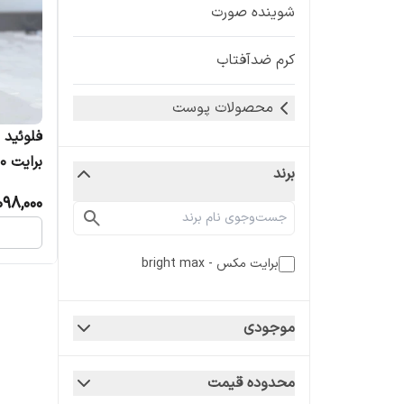
شوینده صورت
کرم ضدآفتاب
محصولات پوست
فلوئید 
برند
لیتر
,098,000
برایت مکس - bright max
موجودی
محدوده قیمت