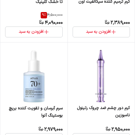
کرم ترمیم کننده سیکالفیت اون
تا خشک کلینیک
9
%
4,500,000
4,090,000
2,389,000
افزودن به سبد
افزودن به سبد
کرم دور چشم ضد چروک رتینول
سرم آبرسان و تقویت کننده بریچ
نامبوزین
بوستینگ آنوا
2,979,000
2,950,000