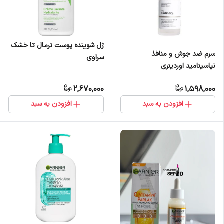
ژل شوینده پوست نرمال تا خشک
سرم ضد جوش و منافذ
سراوی
نیاسینامید اوردینری
2,670,000
1,598,000
افزودن به سبد
افزودن به سبد